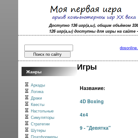
Доступно 136 игр(а,ы), общим объёмом 33
126 игр(а,ы) доступны для игры на сайте - o
dosonline
Игры
Жанры
Аркады
Название:
Логика
Драки
4D Boxing
Квесты
Настольные
4x4
Симуляторы
Стратегии
9 - "Девятка"
Шутеры
Платформеры