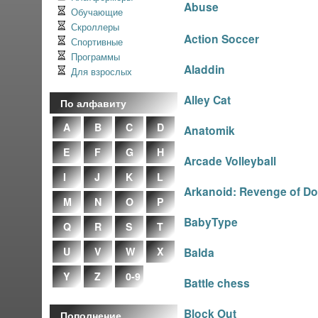
Abuse
Обучающие
Скроллеры
Action Soccer
Спортивные
Программы
Aladdin
Для взрослых
Alley Cat
По алфавиту
A
B
C
D
Anatomik
E
F
G
H
Arcade Volleyball
I
J
K
L
Arkanoid: Revenge of D
M
N
O
P
BabyType
Q
R
S
T
U
V
W
X
Balda
Y
Z
0-9
Battle chess
Block Out
Пополнение