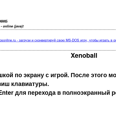
36МБ
online (java)!
osonline.ru - загрузи и сконвертируй свою MS-DOS игру, чтобы играть в on
Xenoball
кой по экрану с игрой. После этого м
виш клавиатуры.
Enter для перехода в полноэкранный р