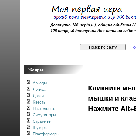
Доступно 136 игр(а,ы), общим объёмом 3
126 игр(а,ы) доступны для игры на сайте - 
d
Жанры
Аркады
Кликните мыш
Логика
Драки
мышки и кла
Квесты
Нажмите Alt+
Настольные
Симуляторы
Стратегии
Шутеры
Платформеры