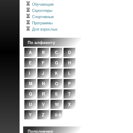
Обучающие
Скроллеры
Спортивные
Программы
Для взрослых
По алфавиту
A
B
C
D
E
F
G
H
I
J
K
L
M
N
O
P
Q
R
S
T
U
V
W
X
Y
Z
0-9
Пополнение