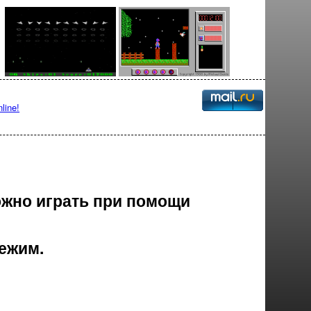
line!
ожно играть при помощи
ежим.