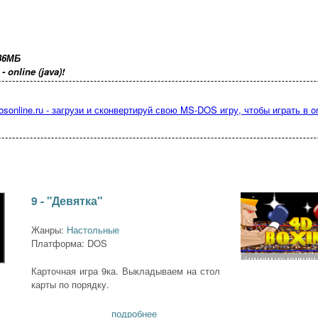
36МБ
online (java)!
osonline.ru - загрузи и сконвертируй свою MS-DOS игру, чтобы играть в on
9 - "Девятка"
Жанры:
Настольные
Платформа: DOS
Карточная игра 9ка. Выкладываем на стол
карты по порядку.
подробнее