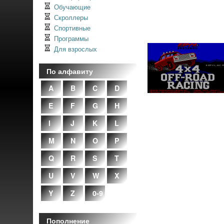
Обучающие
Скроллеры
Спортивные
Программы
Для взрослых
По алфавиту
A
B
C
D
E
F
G
H
I
J
K
L
M
N
O
P
Q
R
S
T
U
V
W
X
Y
Z
0-9
Пополнение