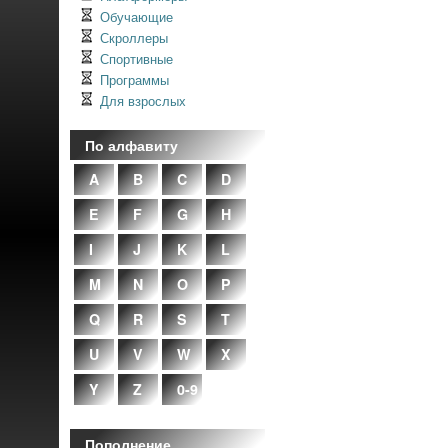
Обучающие
Скроллеры
Спортивные
Программы
Для взрослых
По алфавиту
A
B
C
D
E
F
G
H
I
J
K
L
M
N
O
P
Q
R
S
T
U
V
W
X
Y
Z
0-9
Пополнение