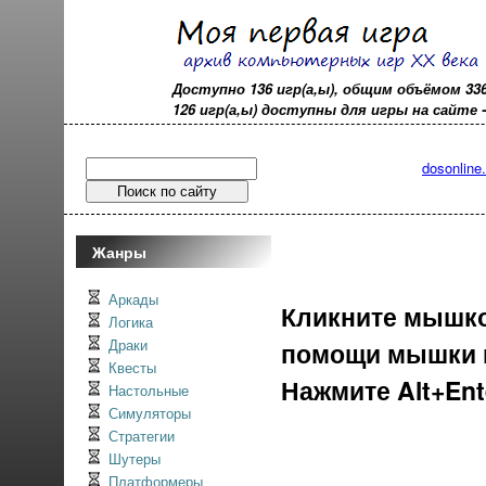
Доступно 136 игр(а,ы), общим объёмом 33
126 игр(а,ы) доступны для игры на сайте - o
dosonline
Жанры
Аркады
Кликните мышкой
Логика
Драки
помощи мышки и
Квесты
Нажмите Alt+En
Настольные
Симуляторы
Стратегии
Шутеры
Платформеры