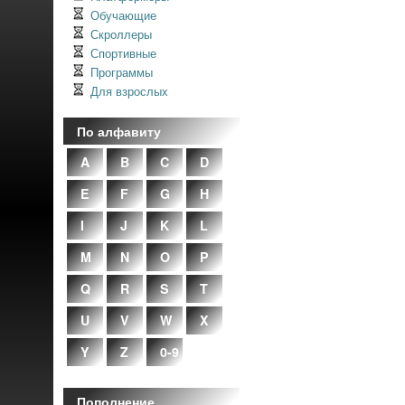
Обучающие
Скроллеры
Спортивные
Программы
Для взрослых
По алфавиту
A
B
C
D
E
F
G
H
I
J
K
L
M
N
O
P
Q
R
S
T
U
V
W
X
Y
Z
0-9
Пополнение