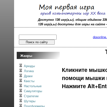
Доступно 136 игр(а,ы), общим объёмом 33
126 игр(а,ы) доступны для игры на сайте - o
dosonline
Жанры
Аркады
Кликните мышкой
Логика
Драки
помощи мышки и
Квесты
Нажмите Alt+En
Настольные
Симуляторы
Стратегии
Шутеры
Платформеры