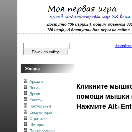
Доступно 136 игр(а,ы), общим объёмом 33
126 игр(а,ы) доступны для игры на сайте - o
dosonline
Жанры
Аркады
Кликните мышкой
Логика
Драки
помощи мышки и
Квесты
Нажмите Alt+En
Настольные
Симуляторы
Стратегии
Шутеры
Платформеры