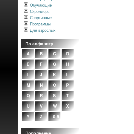
Обучающие
Скроллеры
Спортивные
Программы
Для взрослых
По алфавиту
A
B
C
D
E
F
G
H
I
J
K
L
M
N
O
P
Q
R
S
T
U
V
W
X
Y
Z
0-9
Пополнение