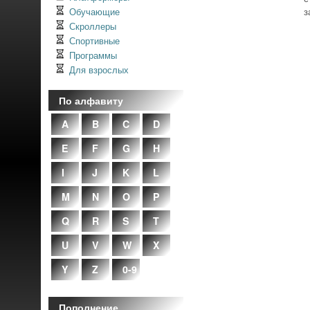
Обучающие
з
Скроллеры
Спортивные
Программы
Для взрослых
По алфавиту
A
B
C
D
E
F
G
H
I
J
K
L
M
N
O
P
Q
R
S
T
U
V
W
X
Y
Z
0-9
Пополнение