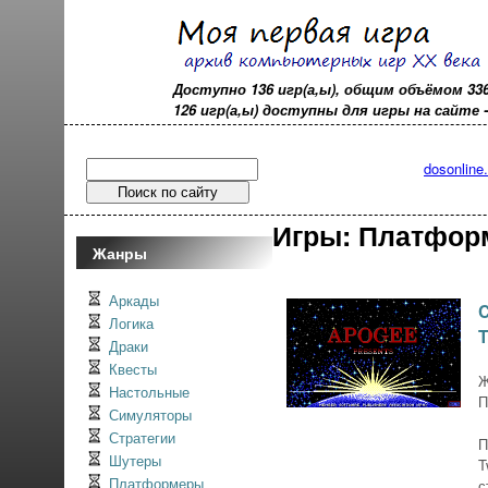
Доступно 136 игр(а,ы), общим объёмом 33
126 игр(а,ы) доступны для игры на сайте - o
dosonline
Игры: Платфо
Жанры
Аркады
C
Логика
T
Драки
Квесты
Ж
Настольные
П
Симуляторы
Стратегии
П
Шутеры
T
Платформеры
с