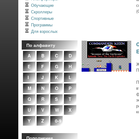
Обучающие
с
(
Скроллеры
Спортивные
Программы
Для взрослых
C
По алфавиту
E
A
B
C
D
Ж
E
F
G
H
П
I
J
K
L
П
M
N
O
P
в
ф
Q
R
S
T
з
р
U
V
W
X
к
Y
Z
0-9
Пополнение