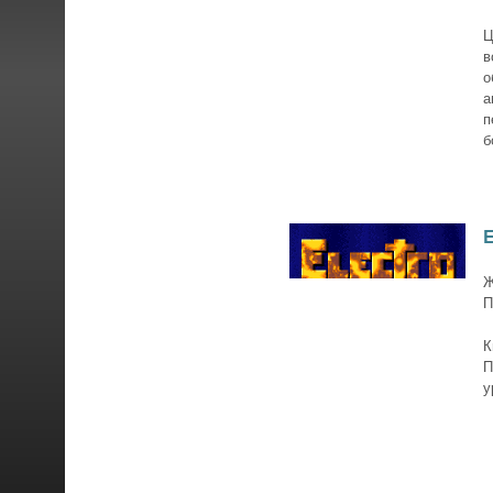
Ц
в
о
а
п
б
E
Ж
П
К
П
у