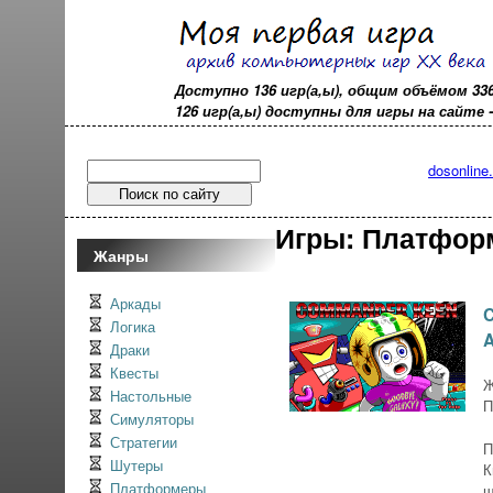
Доступно 136 игр(а,ы), общим объёмом 33
126 игр(а,ы) доступны для игры на сайте - o
dosonline
Игры: Платфо
Жанры
Аркады
Логика
Драки
Квесты
Ж
Настольные
П
Симуляторы
Стратегии
П
Шутеры
К
Платформеры
ш