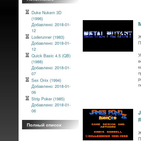
Duke Nukem 3D
(1996)
M
Добавлено: 2018-01-
12
Ж
Loderunner (1983)
П
Добавлено: 2018-01-
12
У
Quick Basic 4.5 (QB)
в
(1988)
к
Добавлено: 2018-01-
п
07
р
Sex Onix (1994)
п
Добавлено: 2018-01-
06
Strip Poker (1985)
Добавлено: 2018-01-
06
Полный список
Ж
П