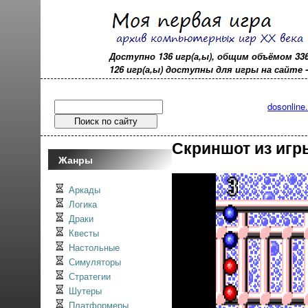
Доступно 136 игр(а,ы), общим объёмом 33
126 игр(а,ы) доступны для игры на сайте - o
dosonline
Скриншот из игр
Жанры
Аркады
Логика
Драки
Квесты
Настольные
Симуляторы
Стратегии
Шутеры
Платформеры