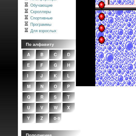
Обучающие
Скроллеры
Спортивные
Программы
Для взрослых
По алфавиту
A
B
C
D
E
F
G
H
I
J
K
L
M
N
O
P
Q
R
S
T
U
V
W
X
Y
Z
0-9
Пополнение