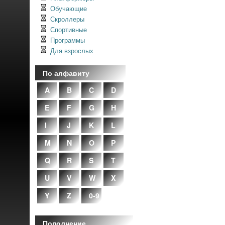
Обучающие
Скроллеры
Спортивные
Программы
Для взрослых
По алфавиту
A
B
C
D
E
F
G
H
I
J
K
L
M
N
O
P
Q
R
S
T
U
V
W
X
Y
Z
0-9
Пополнение