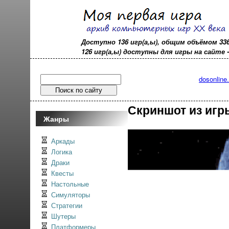
Доступно 136 игр(а,ы), общим объёмом 33
126 игр(а,ы) доступны для игры на сайте - o
dosonline
Скриншот из игр
Жанры
Аркады
Логика
Драки
Квесты
Настольные
Симуляторы
Стратегии
Шутеры
Платформеры