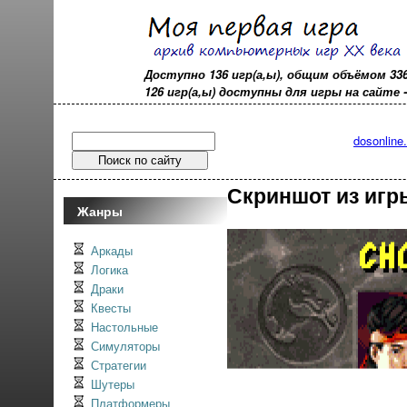
Доступно 136 игр(а,ы), общим объёмом 33
126 игр(а,ы) доступны для игры на сайте - o
dosonline
Скриншот из игры
Жанры
Аркады
Логика
Драки
Квесты
Настольные
Симуляторы
Стратегии
Шутеры
Платформеры