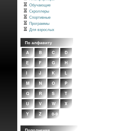
Обучающие
Скроллеры
Спортивные
Программы
Для взрослых
По алфавиту
A
B
C
D
E
F
G
H
I
J
K
L
M
N
O
P
Q
R
S
T
U
V
W
X
Y
Z
0-9
Пополнение