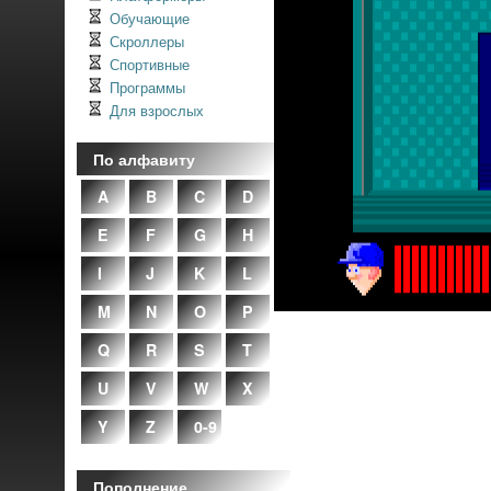
Обучающие
Скроллеры
Спортивные
Программы
Для взрослых
По алфавиту
A
B
C
D
E
F
G
H
I
J
K
L
M
N
O
P
Q
R
S
T
U
V
W
X
Y
Z
0-9
Пополнение