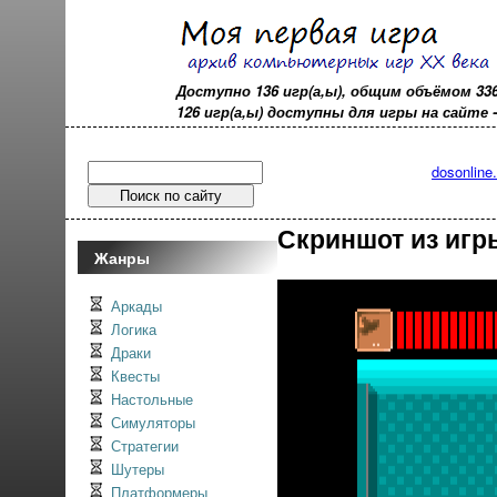
Доступно 136 игр(а,ы), общим объёмом 33
126 игр(а,ы) доступны для игры на сайте - o
dosonline
Скриншот из игр
Жанры
Аркады
Логика
Драки
Квесты
Настольные
Симуляторы
Стратегии
Шутеры
Платформеры