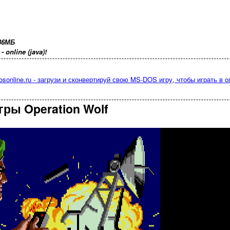
36МБ
online (java)!
osonline.ru - загрузи и сконвертируй свою MS-DOS игру, чтобы играть в on
гры Operation Wolf