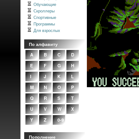
Обучающие
Скроллеры
Спортивные
Программы
Для взрослых
По алфавиту
A
B
C
D
E
F
G
H
I
J
K
L
M
N
O
P
Q
R
S
T
U
V
W
X
Y
Z
0-9
Пополнение