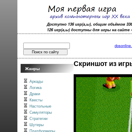
Доступно 136 игр(а,ы), общим объёмом 33
126 игр(а,ы) доступны для игры на сайте - o
dosonline
Скриншот из игры
Жанры
Аркады
Логика
Драки
Квесты
Настольные
Симуляторы
Стратегии
Шутеры
Платформеры