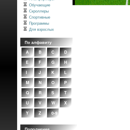
Обучающие
Скроллеры
Спортивные
Программы
Для взрослых
По алфавиту
A
B
C
D
E
F
G
H
I
J
K
L
M
N
O
P
Q
R
S
T
U
V
W
X
Y
Z
0-9
Пополнение