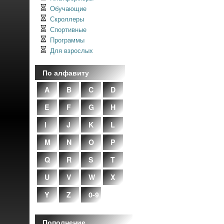
Обучающие
Скроллеры
Спортивные
Программы
Для взрослых
По алфавиту
A
B
C
D
E
F
G
H
I
J
K
L
M
N
O
P
Q
R
S
T
U
V
W
X
Y
Z
0-9
Пополнение