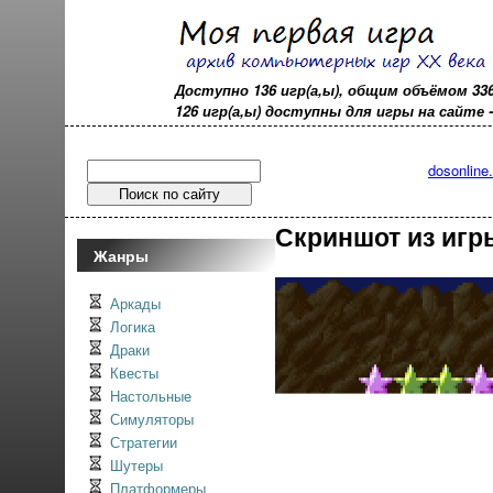
Доступно 136 игр(а,ы), общим объёмом 33
126 игр(а,ы) доступны для игры на сайте - o
dosonline
Скриншот из игр
Жанры
Аркады
Логика
Драки
Квесты
Настольные
Симуляторы
Стратегии
Шутеры
Платформеры