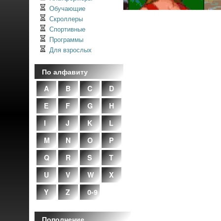
Обучающие
Скроллеры
Спортивные
Программы
Для взрослых
По алфавиту
A
B
C
D
E
F
G
H
I
J
K
L
M
N
O
P
Q
R
S
T
U
V
W
X
Y
Z
0-9
Пополнение