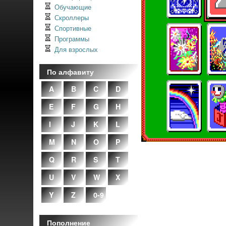
Обучающие
Скроллеры
Спортивные
Программы
Для взрослых
По алфавиту
A
B
C
D
E
F
G
H
I
J
K
L
M
N
O
P
Q
R
S
T
U
V
W
X
Y
Z
0-9
Пополнение