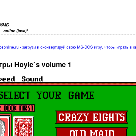
36МБ
online (java)!
osonline.ru - загрузи и сконвертируй свою MS-DOS игру, чтобы играть в on
гры Hoyle`s volume 1