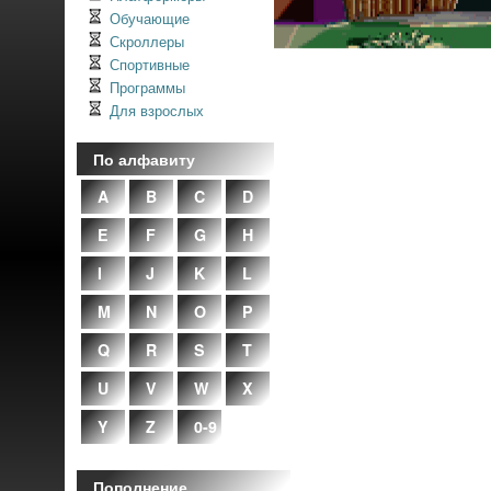
Обучающие
Скроллеры
Спортивные
Программы
Для взрослых
По алфавиту
A
B
C
D
E
F
G
H
I
J
K
L
M
N
O
P
Q
R
S
T
U
V
W
X
Y
Z
0-9
Пополнение