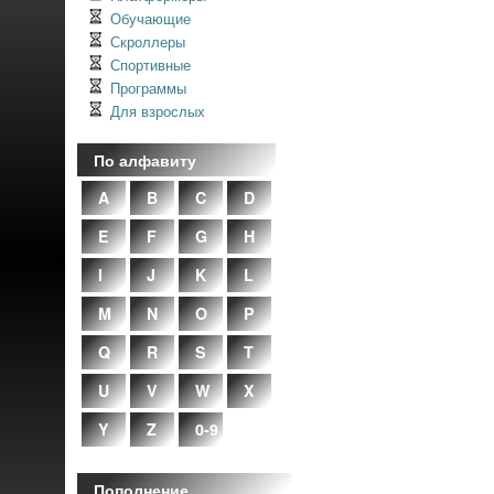
Обучающие
Скроллеры
Спортивные
Программы
Для взрослых
По алфавиту
A
B
C
D
E
F
G
H
I
J
K
L
M
N
O
P
Q
R
S
T
U
V
W
X
Y
Z
0-9
Пополнение