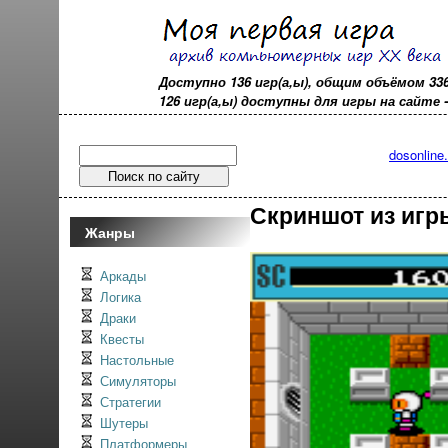
Доступно 136 игр(а,ы), общим объёмом 33
126 игр(а,ы) доступны для игры на сайте - o
dosonline
Скриншот из игры
Жанры
Аркады
Логика
Драки
Квесты
Настольные
Симуляторы
Стратегии
Шутеры
Платформеры