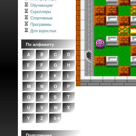
Обучающие
Скроллеры
Спортивные
Программы
Для взрослых
По алфавиту
A
B
C
D
E
F
G
H
I
J
K
L
M
N
O
P
Q
R
S
T
U
V
W
X
Y
Z
0-9
Пополнение