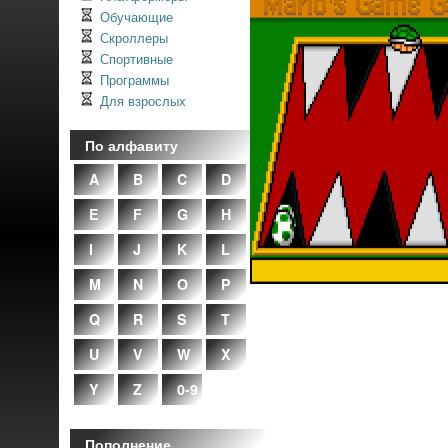
Обучающие
Скроллеры
Спортивные
Программы
Для взрослых
По алфавиту
A
B
C
D
E
F
G
H
I
J
K
L
M
N
O
P
Q
R
S
T
U
V
W
X
Y
Z
0-9
Пополнение